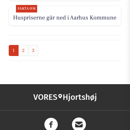
FAKTA OM
Huspriserne går ned i Aarhus Kommune
1
2
3
VORES
Hjortshøj