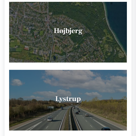
Højbjerg
Lystrup