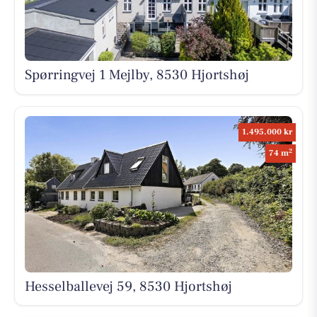
Spørringvej 1 Mejlby, 8530 Hjortshøj
1.495.000 kr
2
74 m
Hesselballevej 59, 8530 Hjortshøj