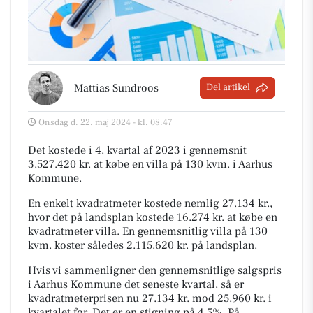
Mattias Sundroos
Del artikel
Onsdag d. 22. maj 2024 - kl. 08:47
Det kostede i 4. kvartal af 2023 i gennemsnit
3.527.420 kr. at købe en villa på 130 kvm. i Aarhus
Kommune.
En enkelt kvadratmeter kostede nemlig 27.134 kr.,
hvor det på landsplan kostede 16.274 kr. at købe en
kvadratmeter villa. En gennemsnitlig villa på 130
kvm. koster således 2.115.620 kr. på landsplan.
Hvis vi sammenligner den gennemsnitlige salgspris
i Aarhus Kommune det seneste kvartal, så er
kvadratmeterprisen nu 27.134 kr. mod 25.960 kr. i
kvartalet før. Det er en stigning på 4,5%. På