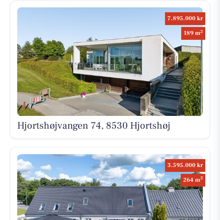
7.895.000 kr
2
189 m
Hjortshøjvangen 74, 8530 Hjortshøj
3.595.000 kr
2
264 m