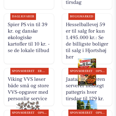
tirsdag
DAGLIGVARER
BOLIGMARKED
Spier PS vin til 39
Hesselballevej 59
kr. og danske
er til salg for kun
økologiske
1.495.000 kr.: Se
kartofler til 10 kr. -
de billigste boliger
se de lokale tilbud
til salg i Hjortshøj
her
SPONSORERET
ERHVERV
SPONSORERET
OPSLAGSTAVLEN
Viking VVS løser
Jaataak Slagteren
både små og store
serverer helstegt
VVS-opgaver med
pattegris hver
personlig service
tirsdag til 129 kr.
SPONSORERET
OPSLAGSTAVLEN
SPONSORERET
OPSLAGSTAVLEN