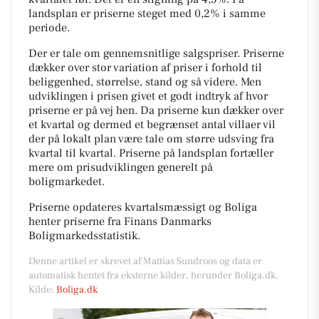
landsplan er priserne steget med 0,2% i samme
periode.
Der er tale om gennemsnitlige salgspriser. Priserne
dækker over stor variation af priser i forhold til
beliggenhed, størrelse, stand og så videre. Men
udviklingen i prisen givet et godt indtryk af hvor
priserne er på vej hen. Da priserne kun dækker over
et kvartal og dermed et begrænset antal villaer vil
der på lokalt plan være tale om større udsving fra
kvartal til kvartal. Priserne på landsplan fortæller
mere om prisudviklingen generelt på
boligmarkedet.
Priserne opdateres kvartalsmæssigt og Boliga
henter priserne fra Finans Danmarks
Boligmarkedsstatistik.
Denne artikel er skrevet af Mattias Sundroos og data er
automatisk hentet fra eksterne kilder, herunder Boliga.dk.
Kilde:
Boliga.dk