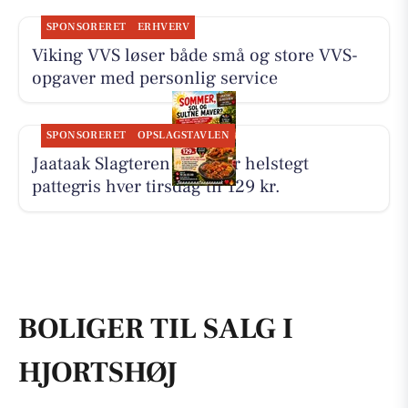
SPONSORERET
ERHVERV
Viking VVS løser både små og store VVS-
opgaver med personlig service
SPONSORERET
OPSLAGSTAVLEN
Jaataak Slagteren serverer helstegt
pattegris hver tirsdag til 129 kr.
BOLIGER TIL SALG I
HJORTSHØJ