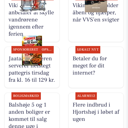
Viking VVS
Viking VVS holder
anbefaler at skylle
åbent og hjælper,
vandrørene
når VVS’en svigter
igennem efter
ferien
SPONSORERET
OPSLAGSTAVLEN
LOKALT NYT
Jaataak Slagteren
Betaler du for
serverer helstegt
meget for dit
pattegris tirsdag
internet?
fra kl. 16 til 129 kr.
BOLIGMARKED
ALARM112
Balshøje 5 og 1
Flere indbrud i
anden boliger er
Hjortshøj i løbet af
kommet til salg
ugen
denne uge i