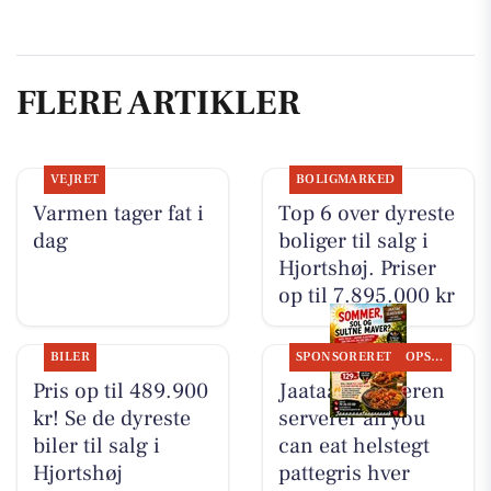
FLERE ARTIKLER
VEJRET
BOLIGMARKED
Varmen tager fat i
Top 6 over dyreste
dag
boliger til salg i
Hjortshøj. Priser
op til 7.895.000 kr
BILER
SPONSORERET
OPSLAGSTAVLEN
Pris op til 489.900
Jaataak Slagteren
kr! Se de dyreste
serverer all you
biler til salg i
can eat helstegt
Hjortshøj
pattegris hver