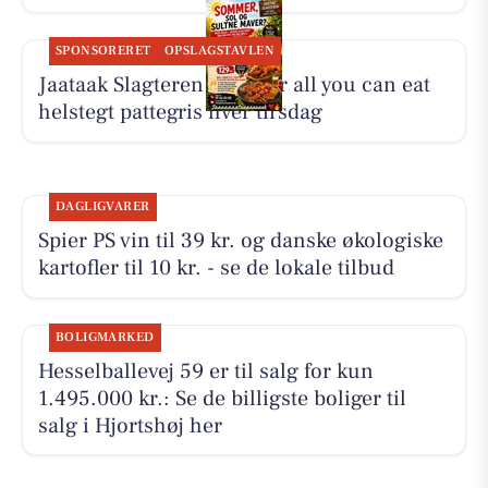
SPONSORERET
OPSLAGSTAVLEN
Jaataak Slagteren serverer all you can eat
helstegt pattegris hver tirsdag
DAGLIGVARER
Spier PS vin til 39 kr. og danske økologiske
kartofler til 10 kr. - se de lokale tilbud
BOLIGMARKED
Hesselballevej 59 er til salg for kun
1.495.000 kr.: Se de billigste boliger til
salg i Hjortshøj her