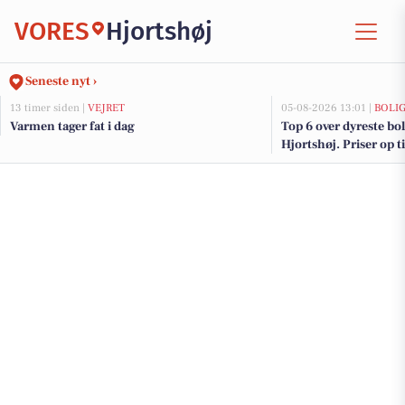
VORES
Hjortshøj
Seneste nyt ›
13 timer siden |
VEJRET
05-08-2026 13:01 |
BOLI
Varmen tager fat i dag
Top 6 over dyreste boli
Hjortshøj. Priser op t