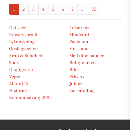
1
2
3
4
5
6
7
...
75
Det sker
Lokalt nyt
Erhvervsprofil
Mindeord
Lykønskning
Fakta om
Opslagstavlen
Husstand
Krop & Sundhed
Mød dine naboer
Sport
Boligmarked
Dagligvarer
Biler
Vejret
Erhverv
Alarm112
Jobnyt
Historisk
Læserbidrag
Kommunalvalg 2025