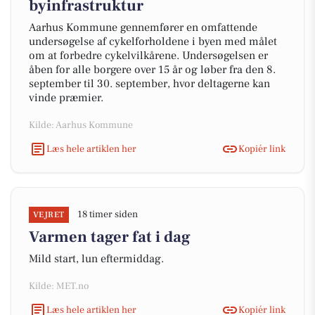
byinfrastruktur
Aarhus Kommune gennemfører en omfattende
undersøgelse af cykelforholdene i byen med målet
om at forbedre cykelvilkårene. Undersøgelsen er
åben for alle borgere over 15 år og løber fra den 8.
september til 30. september, hvor deltagerne kan
vinde præmier.
Kilde: Aarhus Kommune
Læs hele artiklen her
Kopiér link
18 timer siden
VEJRET
Varmen tager fat i dag
Mild start, lun eftermiddag.
Kilde: MET.no
Læs hele artiklen her
Kopiér link