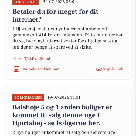
20-07-2026 06:02
LOKALT NYT
Betaler du for meget for dit
internet?
I Hjortshøj koster et nyt internetabonnement i
gennemsnit 414 kr. om måneden. På to minutter kan
du se, hvad nyt internet koster for dig lige nu – og
om der er penge at spare ved at skifte.
Kilde:
TjekBredbånd
Læs hele artiklen her
Kopiér link
19-07-2026 13:01
BOLIGMARKED
Balshøje 5 og 1 anden boliger er
kommet til salg denne uge i
Hjortshøj - se boligerne her.
2 nye boliger er kommet til salg den seneste uge i