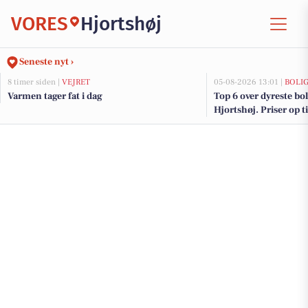
VORES
Hjortshøj
Seneste nyt ›
8 timer siden |
VEJRET
05-08-2026 13:01 |
BOLI
Varmen tager fat i dag
Top 6 over dyreste boli
Hjortshøj. Priser op t