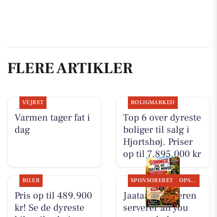
FLERE ARTIKLER
VEJRET
BOLIGMARKED
Varmen tager fat i
Top 6 over dyreste
dag
boliger til salg i
Hjortshøj. Priser
op til 7.895.000 kr
BILER
SPONSORERET
OPSLAGSTAVLEN
Pris op til 489.900
Jaataak Slagteren
kr! Se de dyreste
serverer all you