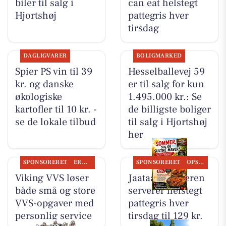
biler til salg i
can eat helstegt
Hjortshøj
pattegris hver
tirsdag
DAGLIGVARER
BOLIGMARKED
Spier PS vin til 39
Hesselballevej 59
kr. og danske
er til salg for kun
økologiske
1.495.000 kr.: Se
kartofler til 10 kr. -
de billigste boliger
se de lokale tilbud
til salg i Hjortshøj
her
SPONSORERET
ERHVERV
SPONSORERET
OPSLAGSTAVLEN
Viking VVS løser
Jaataak Slagteren
både små og store
serverer helstegt
VVS-opgaver med
pattegris hver
personlig service
tirsdag til 129 kr.