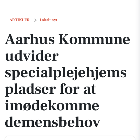
Aarhus Kommune udvider specialplejehjemspladser for at imøde
ARTIKLER
Lokalt nyt
Aarhus Kommune
udvider
specialplejehjems
pladser for at
imødekomme
demensbehov