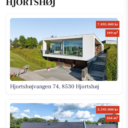
HJORTSHØJ
7.895.000 kr
2
189 m
Hjortshøjvangen 74, 8530 Hjortshøj
3.595.000 kr
2
264 m