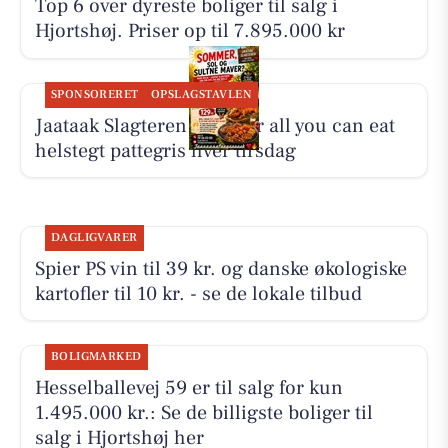
Top 6 over dyreste boliger til salg i
Hjortshøj. Priser op til 7.895.000 kr
SPONSORERET
OPSLAGSTAVLEN
Jaataak Slagteren serverer all you can eat
helstegt pattegris hver tirsdag
DAGLIGVARER
Spier PS vin til 39 kr. og danske økologiske
kartofler til 10 kr. - se de lokale tilbud
BOLIGMARKED
Hesselballevej 59 er til salg for kun
1.495.000 kr.: Se de billigste boliger til
salg i Hjortshøj her