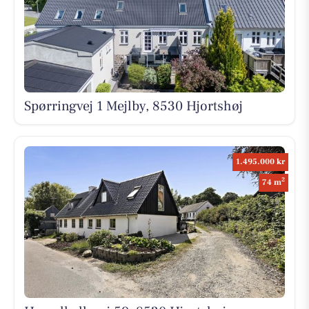
Spørringvej 1 Mejlby, 8530 Hjortshøj
1.495.000 kr
2
74 m