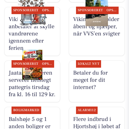
SPONSORERET
OPSLAGSTAVLEN
SPONSORERET
OPSLAGSTAVLEN
Viking VVS
Viking VVS holder
anbefaler at skylle
åbent og hjælper,
vandrørene
når VVS’en svigter
igennem efter
ferien
SPONSORERET
OPSLAGSTAVLEN
LOKALT NYT
Jaataak Slagteren
Betaler du for
serverer helstegt
meget for dit
pattegris tirsdag
internet?
fra kl. 16 til 129 kr.
BOLIGMARKED
ALARM112
Balshøje 5 og 1
Flere indbrud i
anden boliger er
Hjortshøj i løbet af