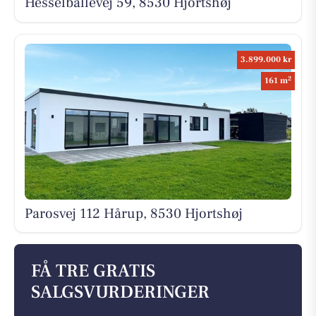
Hesselballevej 59, 8530 Hjortshøj
3.899.000 kr
2
161 m
Parosvej 112 Hårup, 8530 Hjortshøj
FÅ TRE GRATIS
SALGSVURDERINGER