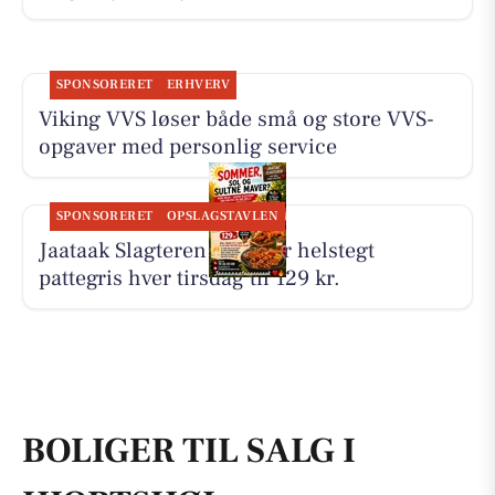
SPONSORERET
ERHVERV
Viking VVS løser både små og store VVS-
opgaver med personlig service
SPONSORERET
OPSLAGSTAVLEN
Jaataak Slagteren serverer helstegt
pattegris hver tirsdag til 129 kr.
BOLIGER TIL SALG I