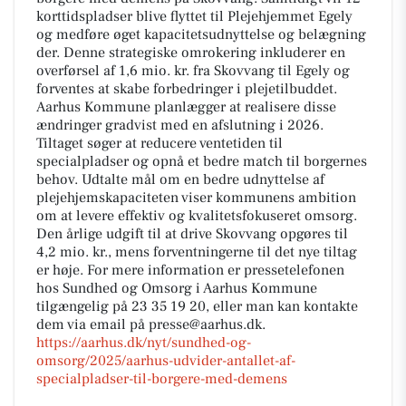
korttidspladser blive flyttet til Plejehjemmet Egely
og medføre øget kapacitetsudnyttelse og belægning
der. Denne strategiske omrokering inkluderer en
overførsel af 1,6 mio. kr. fra Skovvang til Egely og
forventes at skabe forbedringer i plejetilbuddet.
Aarhus Kommune planlægger at realisere disse
ændringer gradvist med en afslutning i 2026.
Tiltaget søger at reducere ventetiden til
specialpladser og opnå et bedre match til borgernes
behov. Udtalte mål om en bedre udnyttelse af
plejehjemskapaciteten viser kommunens ambition
om at levere effektiv og kvalitetsfokuseret omsorg.
Den årlige udgift til at drive Skovvang opgøres til
4,2 mio. kr., mens forventningerne til det nye tiltag
er høje. For mere information er pressetelefonen
hos Sundhed og Omsorg i Aarhus Kommune
tilgængelig på 23 35 19 20, eller man kan kontakte
dem via email på presse@aarhus.dk.
https://aarhus.dk/nyt/sundhed-og-
omsorg/2025/aarhus-udvider-antallet-af-
specialpladser-til-borgere-med-demens