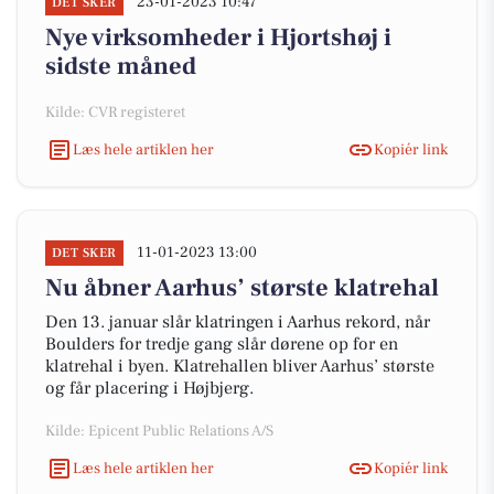
23-01-2023 10:47
DET SKER
Nye virksomheder i Hjortshøj i
sidste måned
Kilde: CVR registeret
Læs hele artiklen her
Kopiér link
11-01-2023 13:00
DET SKER
Nu åbner Aarhus’ største klatrehal
Den 13. januar slår klatringen i Aarhus rekord, når
Boulders for tredje gang slår dørene op for en
klatrehal i byen. Klatrehallen bliver Aarhus’ største
og får placering i Højbjerg.
Kilde: Epicent Public Relations A/S
Læs hele artiklen her
Kopiér link