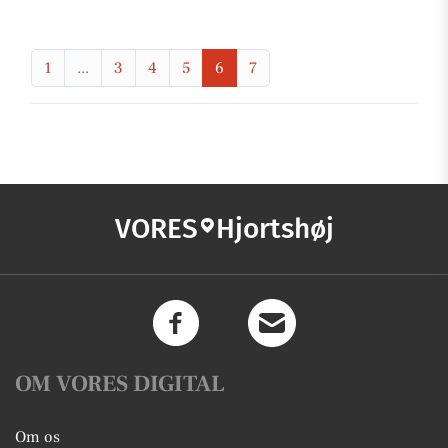
1
...
3
4
5
6
7
VORES
Hjortshøj
OM VORES DIGITAL
Om os