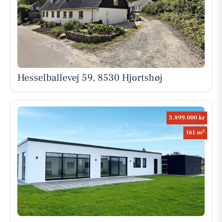
Hesselballevej 59, 8530 Hjortshøj
3.899.000 kr
2
161 m