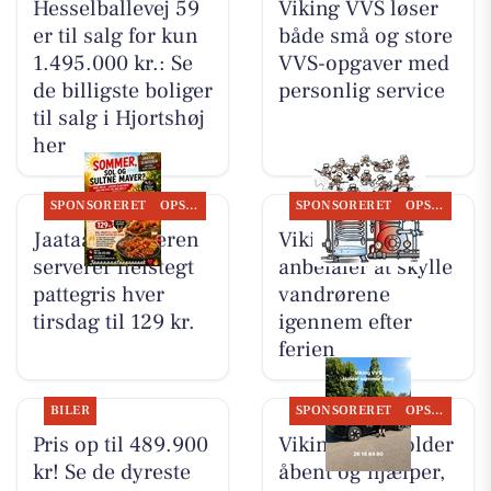
Hesselballevej 59
Viking VVS løser
er til salg for kun
både små og store
1.495.000 kr.: Se
VVS-opgaver med
de billigste boliger
personlig service
til salg i Hjortshøj
her
SPONSORERET
OPSLAGSTAVLEN
SPONSORERET
OPSLAGSTAVLEN
Jaataak Slagteren
Viking VVS
serverer helstegt
anbefaler at skylle
pattegris hver
vandrørene
tirsdag til 129 kr.
igennem efter
ferien
BILER
SPONSORERET
OPSLAGSTAVLEN
Pris op til 489.900
Viking VVS holder
kr! Se de dyreste
åbent og hjælper,