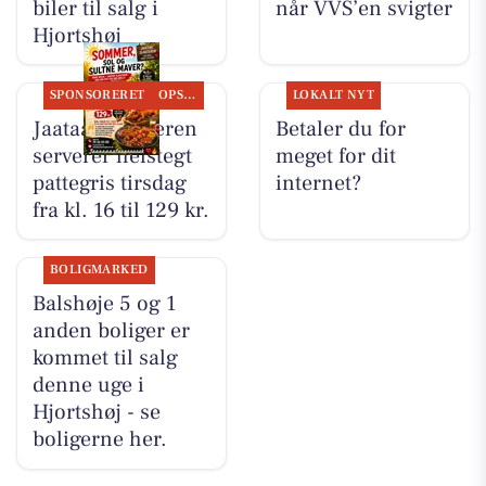
biler til salg i
når VVS’en svigter
Hjortshøj
SPONSORERET
OPSLAGSTAVLEN
LOKALT NYT
Jaataak Slagteren
Betaler du for
serverer helstegt
meget for dit
pattegris tirsdag
internet?
fra kl. 16 til 129 kr.
BOLIGMARKED
Balshøje 5 og 1
anden boliger er
kommet til salg
denne uge i
Hjortshøj - se
boligerne her.