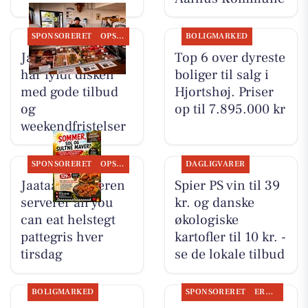
SPONSORERET
OPSLAGSTAVLEN
BOLIGMARKED
Jaataak Slagteren
Top 6 over dyreste
har fyldt disken
boliger til salg i
med gode tilbud
Hjortshøj. Priser
og
op til 7.895.000 kr
weekendfristelser
SPONSORERET
OPSLAGSTAVLEN
DAGLIGVARER
Jaataak Slagteren
Spier PS vin til 39
serverer all you
kr. og danske
can eat helstegt
økologiske
pattegris hver
kartofler til 10 kr. -
tirsdag
se de lokale tilbud
BOLIGMARKED
SPONSORERET
ERHVERV