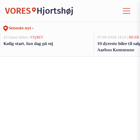
VORES
Hjortshøj
Seneste nyt ›
13 timer siden |
VEJRET
07-08-2026 14:15 |
BILER
Kølig start, lun dag på vej
10 dyreste biler til sa
Aarhus Kommune