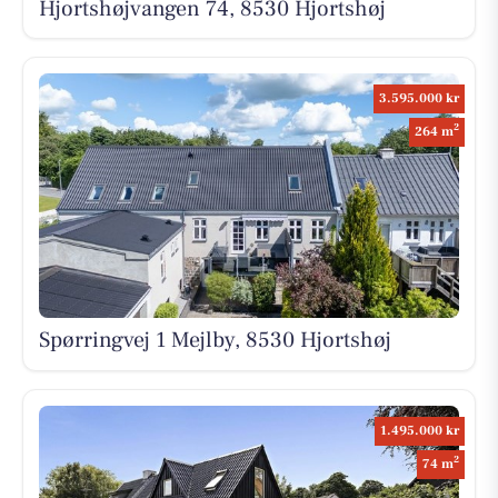
Hjortshøjvangen 74, 8530 Hjortshøj
3.595.000 kr
2
264 m
Spørringvej 1 Mejlby, 8530 Hjortshøj
1.495.000 kr
2
74 m