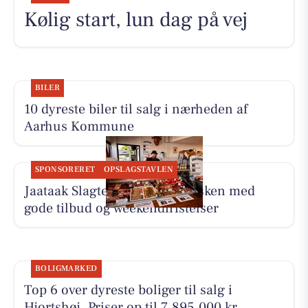
Kølig start, lun dag på vej
BILER
10 dyreste biler til salg i nærheden af
Aarhus Kommune
SPONSORERET
OPSLAGSTAVLEN
Jaataak Slagteren har fyldt disken med
gode tilbud og weekendfristelser
BOLIGMARKED
Top 6 over dyreste boliger til salg i
Hjortshøj. Priser op til 7.895.000 kr