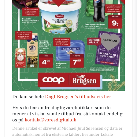
Du kan se hele
DagliBrugsen’s tilbudsavis her
Hvis du har andre dagligvarebutikker, som du
mener at vi skal samle tilbud fra, så kontakt endelig
os på
kontakt@voresdigital.dk
Denne artikel er skrevet af Michael Juul Sørensen og data er
automatisk hentet fra eksterne kilder, herunder Lokale