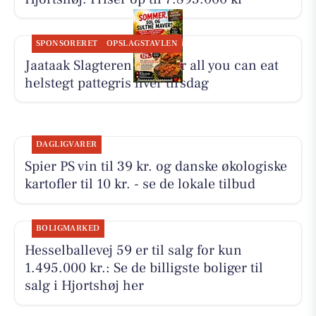
SPONSORERET
OPSLAGSTAVLEN
Jaataak Slagteren serverer all you can eat
helstegt pattegris hver tirsdag
DAGLIGVARER
Spier PS vin til 39 kr. og danske økologiske
kartofler til 10 kr. - se de lokale tilbud
BOLIGMARKED
Hesselballevej 59 er til salg for kun
1.495.000 kr.: Se de billigste boliger til
salg i Hjortshøj her