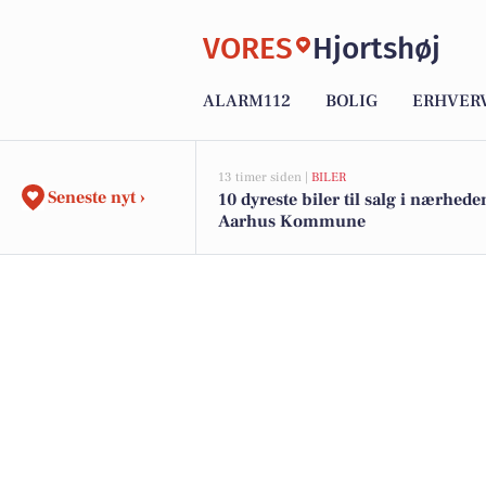
VORES
Hjortshøj
ALARM112
BOLIG
ERHVER
13 timer siden |
BILER
Seneste nyt ›
10 dyreste biler til salg i nærhede
Aarhus Kommune