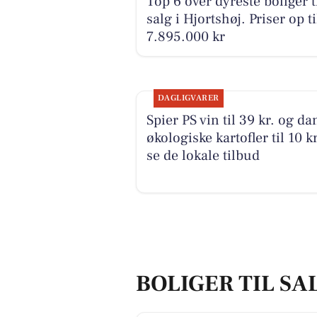
Top 6 over dyreste boliger t
salg i Hjortshøj. Priser op ti
7.895.000 kr
DAGLIGVARER
Spier PS vin til 39 kr. og da
økologiske kartofler til 10 kr
se de lokale tilbud
BOLIGER TIL SA