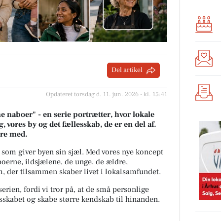
Del artikel
Opdateret torsdag d. 11. jun. 2026 - kl. 15:41
 naboer" - en serie portrætter, hvor lokale
, vores by og det fællesskab, de er en del af.
ære med.
 som giver byen sin sjæl.
Med vores nye koncept
oerne, ildsjælene, de unge, de ældre,
 der tilsammen skaber livet i lokalsamfundet.
erien, fordi vi tror på, at de små personlige
lesskabet og skabe større kendskab til hinanden.