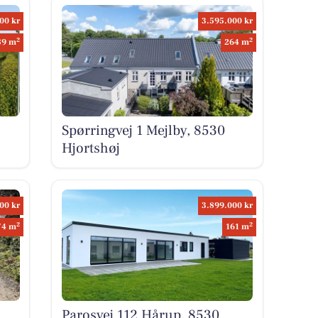
00 kr
3.595.000 kr
2
2
89 m
264 m
Spørringvej 1 Mejlby, 8530
Hjortshøj
00 kr
3.899.000 kr
2
2
74 m
161 m
Parosvej 112 Hårup, 8530