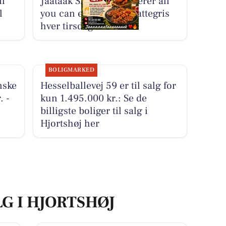
il
Jaataak Slagteren serverer all
l
you can eat helstegt pattegris
hver tirsdag
BOLIGMARKED
nske
Hesselballevej 59 er til salg for
. -
kun 1.495.000 kr.: Se de
billigste boliger til salg i
Hjortshøj her
LG I HJORTSHØJ