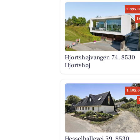
7.895.0
1
Hjortshøjvangen 74, 8530
Hjortshøj
1.495.0
Hesselballevej 59, 8530