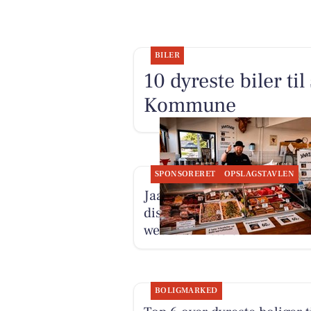
BILER
10 dyreste biler ti
Kommune
SPONSORERET
OPSLAGSTAVLEN
Jaataak Slagteren har fyldt
disken med gode tilbud og
weekendfristelser
BOLIGMARKED