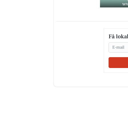
Få loka
Email