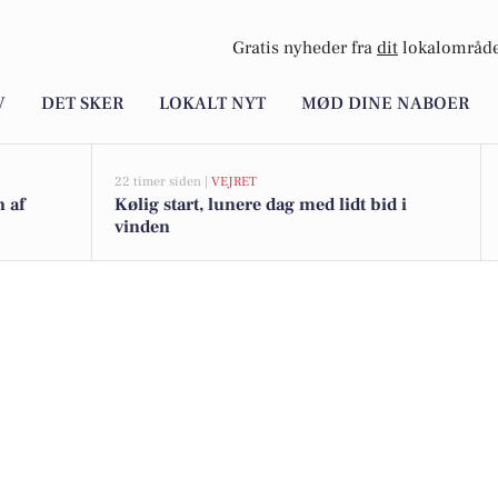
Gratis nyheder fra
dit
lokalområde
V
DET SKER
LOKALT NYT
MØD DINE NABOER
22 timer siden |
VEJRET
n af
Kølig start, lunere dag med lidt bid i
vinden