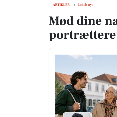
Mød dine naboer - bliv portrætteret p
ARTIKLER
Lokalt nyt
Mød dine na
portrættere