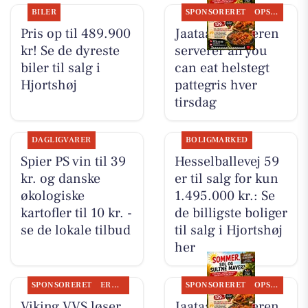
BILER
SPONSORERET
OPSLAGSTAVLEN
Pris op til 489.900
Jaataak Slagteren
kr! Se de dyreste
serverer all you
biler til salg i
can eat helstegt
Hjortshøj
pattegris hver
tirsdag
DAGLIGVARER
BOLIGMARKED
Spier PS vin til 39
Hesselballevej 59
kr. og danske
er til salg for kun
økologiske
1.495.000 kr.: Se
kartofler til 10 kr. -
de billigste boliger
se de lokale tilbud
til salg i Hjortshøj
her
SPONSORERET
ERHVERV
SPONSORERET
OPSLAGSTAVLEN
Viking VVS løser
Jaataak Slagteren