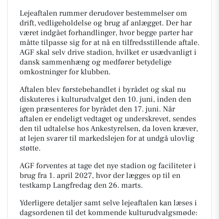
Lejeaftalen rummer derudover bestemmelser om
drift, vedligeholdelse og brug af anlægget. Der har
været indgået forhandlinger, hvor begge parter har
måtte tilpasse sig for at nå en tilfredsstillende aftale.
AGF skal selv drive stadion, hvilket er usædvanligt i
dansk sammenhæng og medfører betydelige
omkostninger for klubben.
Aftalen blev førstebehandlet i byrådet og skal nu
diskuteres i kulturudvalget den 10. juni, inden den
igen præsenteres for byrådet den 17. juni. Når
aftalen er endeligt vedtaget og underskrevet, sendes
den til udtalelse hos Ankestyrelsen, da loven kræver,
at lejen svarer til markedslejen for at undgå ulovlig
støtte.
AGF forventes at tage det nye stadion og faciliteter i
brug fra 1. april 2027, hvor der lægges op til en
testkamp Langfredag den 26. marts.
Yderligere detaljer samt selve lejeaftalen kan læses i
dagsordenen til det kommende kulturudvalgsmøde: