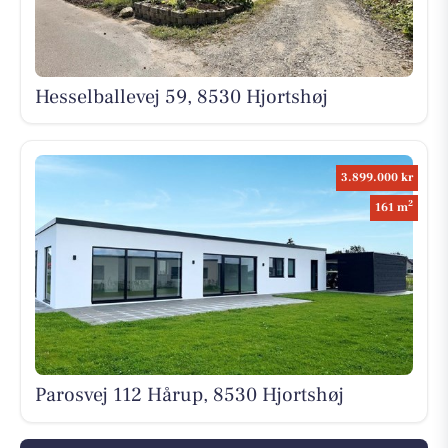
Hesselballevej 59, 8530 Hjortshøj
3.899.000 kr
2
161 m
Parosvej 112 Hårup, 8530 Hjortshøj