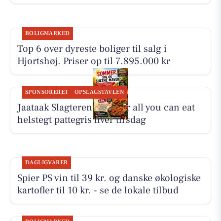
BOLIGMARKED
Top 6 over dyreste boliger til salg i
Hjortshøj. Priser op til 7.895.000 kr
SPONSORERET
OPSLAGSTAVLEN
Jaataak Slagteren serverer all you can eat
helstegt pattegris hver tirsdag
DAGLIGVARER
Spier PS vin til 39 kr. og danske økologiske
kartofler til 10 kr. - se de lokale tilbud