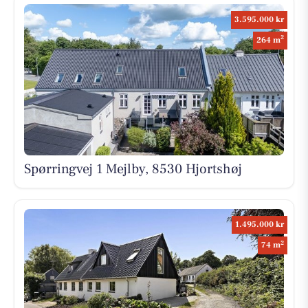
3.595.000 kr
2
264 m
Spørringvej 1 Mejlby, 8530 Hjortshøj
1.495.000 kr
2
74 m