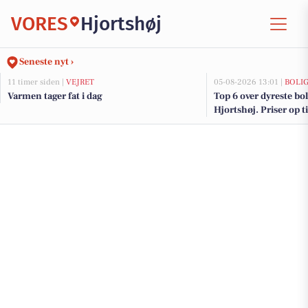
VORES
Hjortshøj
Seneste nyt ›
11 timer siden |
VEJRET
05-08-2026 13:01 |
BOLI
Varmen tager fat i dag
Top 6 over dyreste boli
Hjortshøj. Priser op t