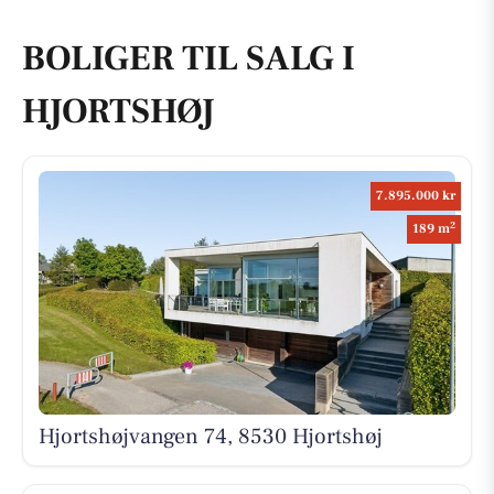
BOLIGER TIL SALG I
HJORTSHØJ
7.895.000 kr
2
189 m
Hjortshøjvangen 74, 8530 Hjortshøj