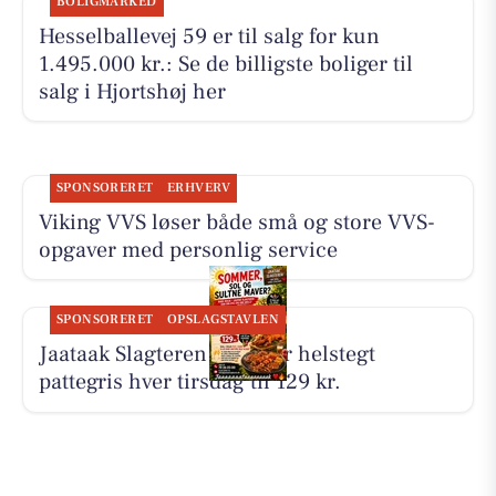
BOLIGMARKED
Hesselballevej 59 er til salg for kun
1.495.000 kr.: Se de billigste boliger til
salg i Hjortshøj her
SPONSORERET
ERHVERV
Viking VVS løser både små og store VVS-
opgaver med personlig service
SPONSORERET
OPSLAGSTAVLEN
Jaataak Slagteren serverer helstegt
pattegris hver tirsdag til 129 kr.