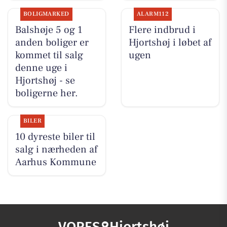
BOLIGMARKED
ALARM112
Balshøje 5 og 1
Flere indbrud i
anden boliger er
Hjortshøj i løbet af
kommet til salg
ugen
denne uge i
Hjortshøj - se
boligerne her.
BILER
10 dyreste biler til
salg i nærheden af
Aarhus Kommune
VORES
Hjortshøj