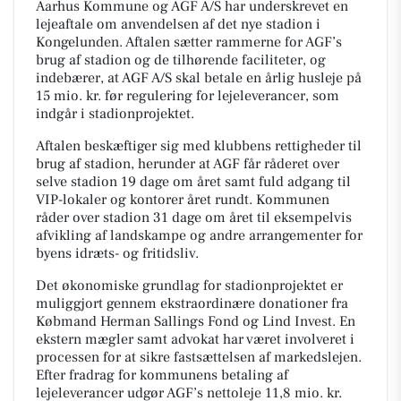
Aarhus Kommune og AGF A/S har underskrevet en
lejeaftale om anvendelsen af det nye stadion i
Kongelunden. Aftalen sætter rammerne for AGF’s
brug af stadion og de tilhørende faciliteter, og
indebærer, at AGF A/S skal betale en årlig husleje på
15 mio. kr. før regulering for lejeleverancer, som
indgår i stadionprojektet.
Aftalen beskæftiger sig med klubbens rettigheder til
brug af stadion, herunder at AGF får råderet over
selve stadion 19 dage om året samt fuld adgang til
VIP-lokaler og kontorer året rundt. Kommunen
råder over stadion 31 dage om året til eksempelvis
afvikling af landskampe og andre arrangementer for
byens idræts- og fritidsliv.
Det økonomiske grundlag for stadionprojektet er
muliggjort gennem ekstraordinære donationer fra
Købmand Herman Sallings Fond og Lind Invest. En
ekstern mægler samt advokat har været involveret i
processen for at sikre fastsættelsen af markedslejen.
Efter fradrag for kommunens betaling af
lejeleverancer udgør AGF’s nettoleje 11,8 mio. kr.