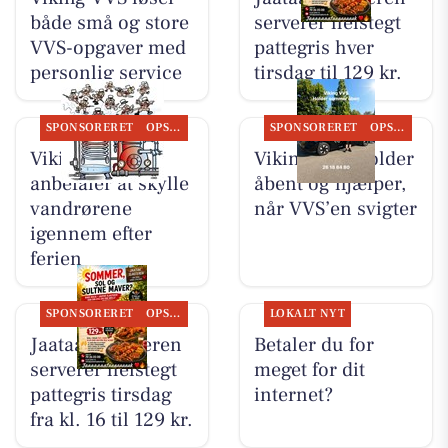
både små og store
serverer helstegt
VVS-opgaver med
pattegris hver
personlig service
tirsdag til 129 kr.
SPONSORERET
OPSLAGSTAVLEN
SPONSORERET
OPSLAGSTAVLEN
Viking VVS
Viking VVS holder
anbefaler at skylle
åbent og hjælper,
vandrørene
når VVS’en svigter
igennem efter
ferien
SPONSORERET
OPSLAGSTAVLEN
LOKALT NYT
Jaataak Slagteren
Betaler du for
serverer helstegt
meget for dit
pattegris tirsdag
internet?
fra kl. 16 til 129 kr.