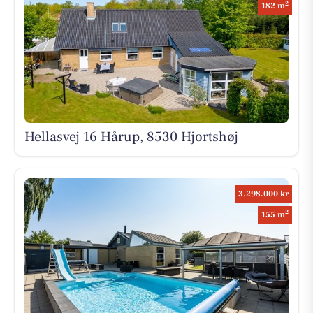
2
182 m
Hellasvej 16 Hårup, 8530 Hjortshøj
3.298.000 kr
2
155 m