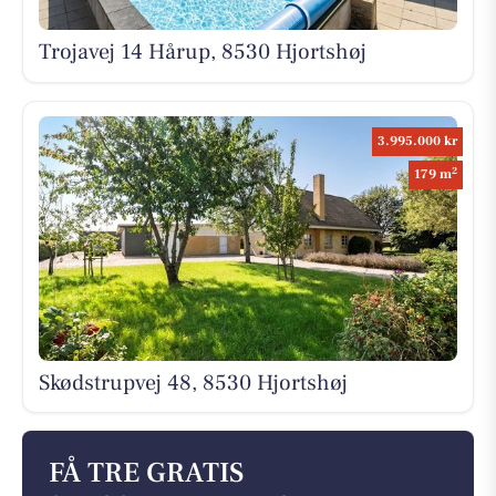
Trojavej 14 Hårup, 8530 Hjortshøj
3.995.000 kr
2
179 m
Skødstrupvej 48, 8530 Hjortshøj
FÅ TRE GRATIS