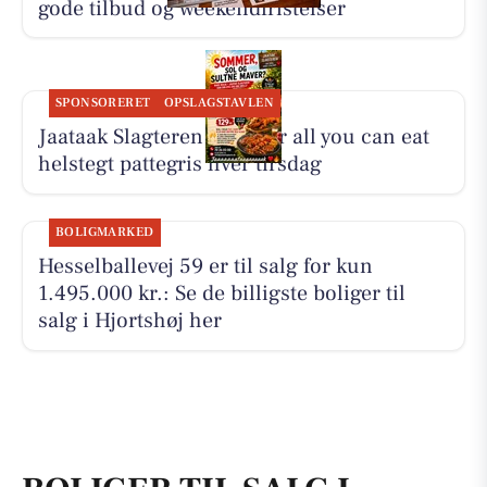
gode tilbud og weekendfristelser
SPONSORERET
OPSLAGSTAVLEN
Jaataak Slagteren serverer all you can eat
helstegt pattegris hver tirsdag
BOLIGMARKED
Hesselballevej 59 er til salg for kun
1.495.000 kr.: Se de billigste boliger til
salg i Hjortshøj her