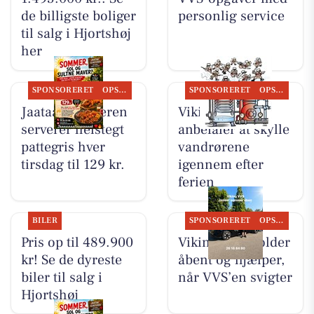
de billigste boliger
personlig service
til salg i Hjortshøj
her
SPONSORERET
OPSLAGSTAVLEN
SPONSORERET
OPSLAGSTAVLEN
Jaataak Slagteren
Viking VVS
serverer helstegt
anbefaler at skylle
pattegris hver
vandrørene
tirsdag til 129 kr.
igennem efter
ferien
BILER
SPONSORERET
OPSLAGSTAVLEN
Pris op til 489.900
Viking VVS holder
kr! Se de dyreste
åbent og hjælper,
biler til salg i
når VVS’en svigter
Hjortshøj