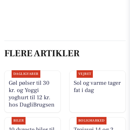
FLERE ARTIKLER
DAGLIGVARER
VEJRET
Gøl pølser til 30
Sol og varme tager
kr. og Yoggi
fat i dag
yoghurt til 12 kr.
hos DagliBrugsen
BILER
BOLIGMARKED
10 dyreste biler til
Trojavej 14 og 2