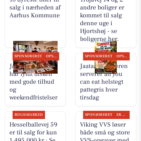
salg i nærheden af
andre boliger er
Aarhus Kommune
kommet til salg
denne uge i
Hjortshøj - se
boligerne her.
SPONSORERET
OPSLAGSTAVLEN
SPONSORERET
OPSLAGSTAVLEN
Jaataak Slagteren
Jaataak Slagteren
har fyldt disken
serverer all you
med gode tilbud
can eat helstegt
og
pattegris hver
weekendfristelser
tirsdag
BOLIGMARKED
SPONSORERET
ERHVERV
Hesselballevej 59
Viking VVS løser
er til salg for kun
både små og store
1.495.000 kr.: Se
VVS-opgaver med