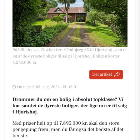
På billedet ses Klokbakken 8 Todbjerg 8530 Hjortshøj, som er
en af de dyreste boliger til salg i Hjortshøj. Boligen koster
4.248.000 kr.
Del artikel
Onsdag d. 05. aug. 2026 - kl. 13:01
Drømmer du om en bolig i absolut topklasse? Vi
har samlet de dyreste boliger, der lige nu er til salg
i Hjortshøj.
Med priser helt op til 7.895.000 kr, skal den store
pengepung frem, men du får også det bedste af det
bedste.