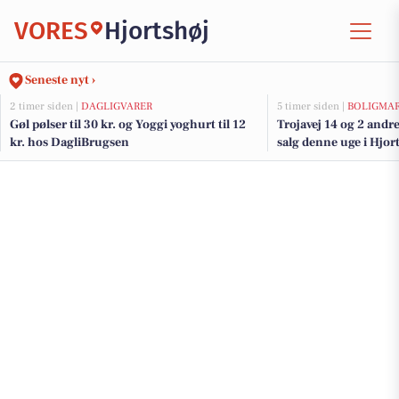
VORES
Hjortshøj
Seneste nyt ›
2 timer siden |
DAGLIGVARER
5 timer siden |
BOLIGMA
Gøl pølser til 30 kr. og Yoggi yoghurt til 12
Trojavej 14 og 2 andre
kr. hos DagliBrugsen
salg denne uge i Hjort
her.