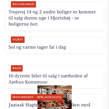
BOLIGMARKED
Trojavej 14 og 2 andre boliger er kommet
til salg denne uge i Hjortshøj - se
boligerne her.
VEJRET
Sol og varme tager fat i dag
BILER
10 dyreste biler til salg i nærheden af
Aarhus Kommune
SPONSORERET
OPSLAGSTAVLEN
Jaataak Slagteren har fyldt disken med