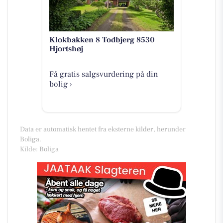
Klokbakken 8 Todbjerg 8530
Hjortshøj
Få gratis salgsvurdering på din
bolig ›
Data er automatisk hentet fra eksterne kilder, herunder
Boliga.
Kilde: Boliga