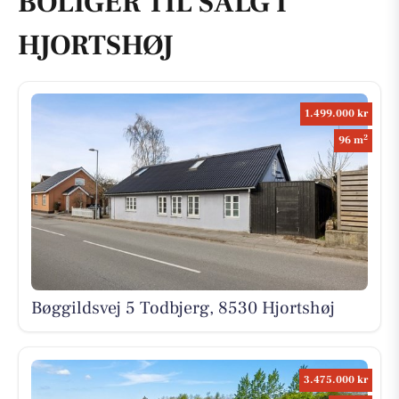
BOLIGER TIL SALG I
HJORTSHØJ
1.499.000 kr
2
96 m
Bøggildsvej 5 Todbjerg, 8530 Hjortshøj
3.475.000 kr