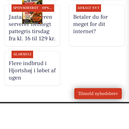
SPONSORERET
OPSLAGSTAVLEN
LOKALT NYT
Jaataak Slagteren
Betaler du for
serverer helstegt
meget for dit
pattegris tirsdag
internet?
fra kl. 16 til 129 kr.
ALARM112
Flere indbrud i
Hjortshøj i løbet af
ugen
Tilmeld nyhedsbrev
VORES
Hjortshøj