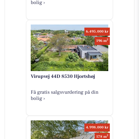
bolig ›
6.495.000 kr
2
196 m
Virupvej 44D 8530 Hjortshøj
Få gratis salgsvurdering på din
bolig ›
4.998.000 kr
2
178 m