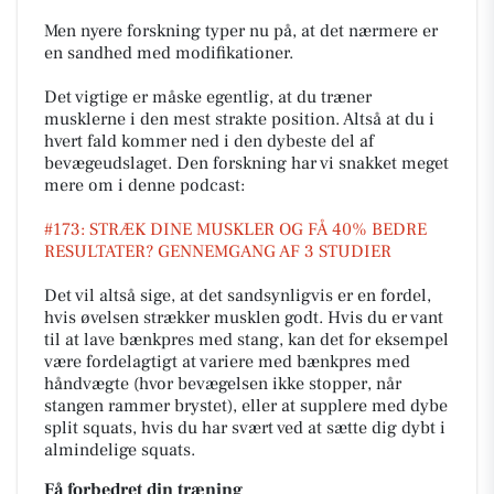
Men nyere forskning typer nu på, at det nærmere er
en sandhed med modifikationer.
Det vigtige er måske egentlig, at du træner
musklerne i den mest strakte position. Altså at du i
hvert fald kommer ned i den dybeste del af
bevægeudslaget. Den forskning har vi snakket meget
mere om i denne podcast:
#173: STRÆK DINE MUSKLER OG FÅ 40% BEDRE
RESULTATER? GENNEMGANG AF 3 STUDIER
Det vil altså sige, at det sandsynligvis er en fordel,
hvis øvelsen strækker musklen godt. Hvis du er vant
til at lave bænkpres med stang, kan det for eksempel
være fordelagtigt at variere med bænkpres med
håndvægte (hvor bevægelsen ikke stopper, når
stangen rammer brystet), eller at supplere med dybe
split squats, hvis du har svært ved at sætte dig dybt i
almindelige squats.
Få forbedret din træning