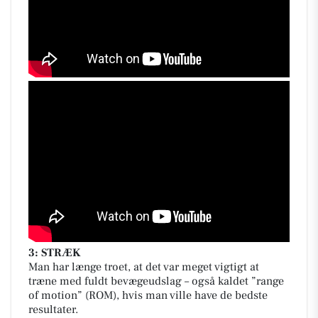
3: STRÆK
Man har længe troet, at det var meget vigtigt at
træne med fuldt bevægeudslag – også kaldet ”range
of motion” (ROM), hvis man ville have de bedste
resultater.