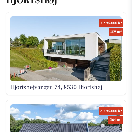
HJORTSHØJ
7.895.000 kr
2
189 m
Hjortshøjvangen 74, 8530 Hjortshøj
3.595.000 kr
2
264 m