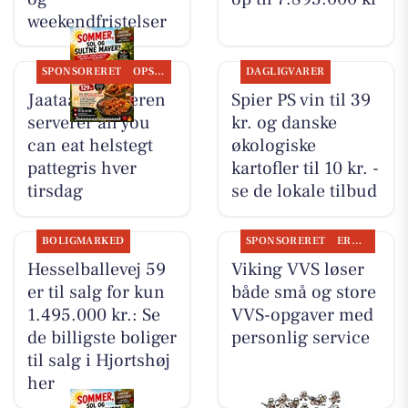
weekendfristelser
SPONSORERET
OPSLAGSTAVLEN
DAGLIGVARER
Jaataak Slagteren
Spier PS vin til 39
serverer all you
kr. og danske
can eat helstegt
økologiske
pattegris hver
kartofler til 10 kr. -
tirsdag
se de lokale tilbud
BOLIGMARKED
SPONSORERET
ERHVERV
Hesselballevej 59
Viking VVS løser
er til salg for kun
både små og store
1.495.000 kr.: Se
VVS-opgaver med
de billigste boliger
personlig service
til salg i Hjortshøj
her