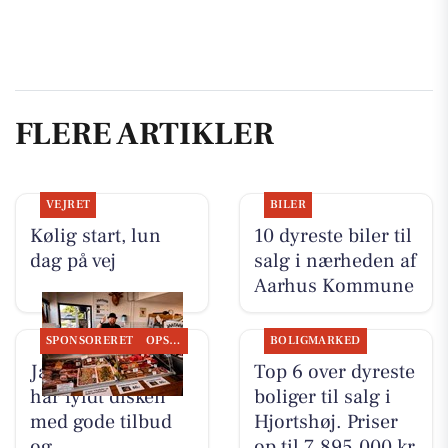
FLERE ARTIKLER
VEJRET
BILER
Kølig start, lun
10 dyreste biler til
dag på vej
salg i nærheden af
Aarhus Kommune
SPONSORERET
OPSLAGSTAVLEN
BOLIGMARKED
Jaataak Slagteren
Top 6 over dyreste
har fyldt disken
boliger til salg i
med gode tilbud
Hjortshøj. Priser
og
op til 7.895.000 kr