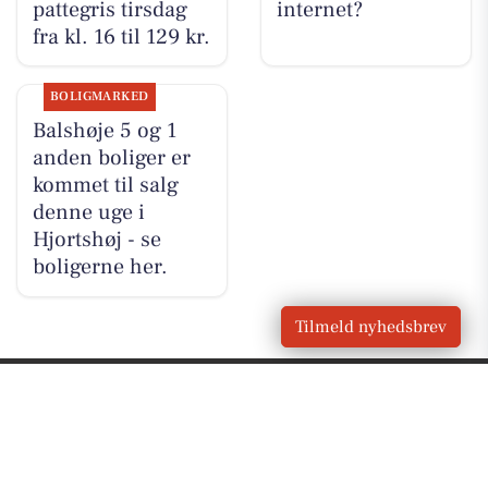
pattegris tirsdag
internet?
fra kl. 16 til 129 kr.
BOLIGMARKED
Balshøje 5 og 1
anden boliger er
kommet til salg
denne uge i
Hjortshøj - se
boligerne her.
Tilmeld nyhedsbrev
VORES
Hjortshøj