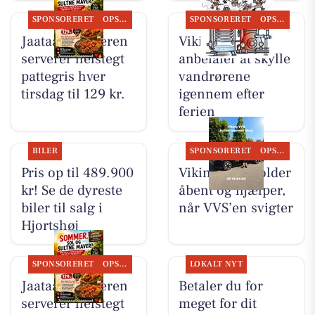
SPONSORERET
OPSLAGSTAVLEN
SPONSORERET
OPSLAGSTAVLEN
Jaataak Slagteren
Viking VVS
serverer helstegt
anbefaler at skylle
pattegris hver
vandrørene
tirsdag til 129 kr.
igennem efter
ferien
BILER
SPONSORERET
OPSLAGSTAVLEN
Pris op til 489.900
Viking VVS holder
kr! Se de dyreste
åbent og hjælper,
biler til salg i
når VVS’en svigter
Hjortshøj
SPONSORERET
OPSLAGSTAVLEN
LOKALT NYT
Jaataak Slagteren
Betaler du for
serverer helstegt
meget for dit