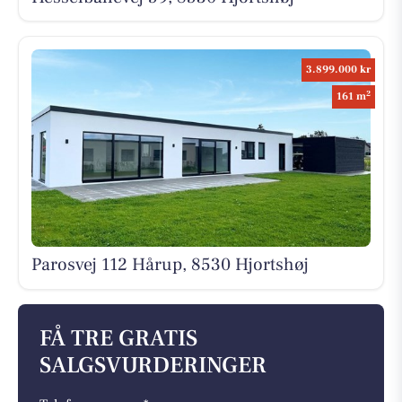
3.899.000 kr
2
161 m
Parosvej 112 Hårup, 8530 Hjortshøj
FÅ TRE GRATIS
SALGSVURDERINGER