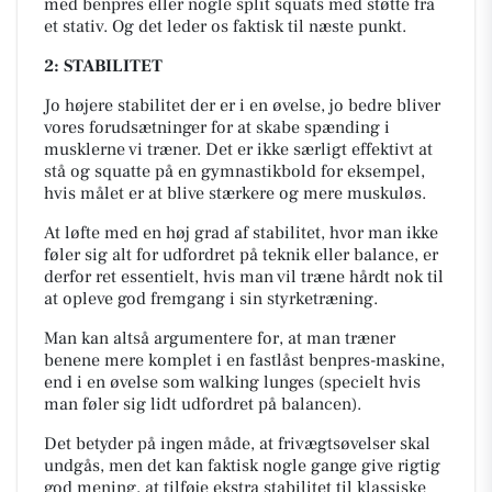
med benpres eller nogle split squats med støtte fra
et stativ. Og det leder os faktisk til næste punkt.
2: STABILITET
Jo højere stabilitet der er i en øvelse, jo bedre bliver
vores forudsætninger for at skabe spænding i
musklerne vi træner. Det er ikke særligt effektivt at
stå og squatte på en gymnastikbold for eksempel,
hvis målet er at blive stærkere og mere muskuløs.
At løfte med en høj grad af stabilitet, hvor man ikke
føler sig alt for udfordret på teknik eller balance, er
derfor ret essentielt, hvis man vil træne hårdt nok til
at opleve god fremgang i sin styrketræning.
Man kan altså argumentere for, at man træner
benene mere komplet i en fastlåst benpres-maskine,
end i en øvelse som walking lunges (specielt hvis
man føler sig lidt udfordret på balancen).
Det betyder på ingen måde, at frivægtsøvelser skal
undgås, men det kan faktisk nogle gange give rigtig
god mening, at tilføje ekstra stabilitet til klassiske