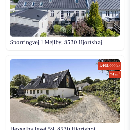
Spørringvej 1 Mejlby, 8530 Hjortshøj
1.495.000 kr
2
74 m
Hesselballevej 59, 8530 Hjortshøj