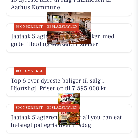
Aarhus Kommune
SPONSORERET
OPSLAGSTAVLEN
Jaataak Slagteren har fyldt disken med
gode tilbud og weekendfristelser
BOLIGMARKED
Top 6 over dyreste boliger til salg i
Hjortshøj. Priser op til 7.895.000 kr
SPONSORERET
OPSLAGSTAVLEN
Jaataak Slagteren serverer all you can eat
helstegt pattegris hver tirsdag