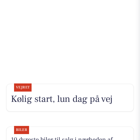
VEJRET
Kølig start, lun dag på vej
BILER
10 dyreste biler til salg i nærheden af