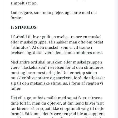
simpelt sat op.
Lad os gøre, som man plejer, og starte med det
første:
1: STIMULUS
I forhold til hvor godt en øvelse træner en muskel
eller muskelgruppe, så snakker man ofte om ordet
”stimulus”. At den muskel, som vi vil træne i
øvelsen, også skal være den, som stimuleres mest.
Med andre ord skal musklen eller muskelgruppen
være ”flaskehalsen” i øvelsen for at den stimuleres
mest og laver mest arbejde. Det er netop sådan
muskler bliver større og stærkere, fordi de tilpasser
sig til den mekaniske stimulus, i form af vægten vi
løfter.
Det vil sige, at hvis målet med squat fx er at træne
dine forlår, men du oplever, at din lænd bliver træt
før lårene, så er squat ikke et optimalt valg til dette
formål. Så kunne det fx være en god idé at supplere