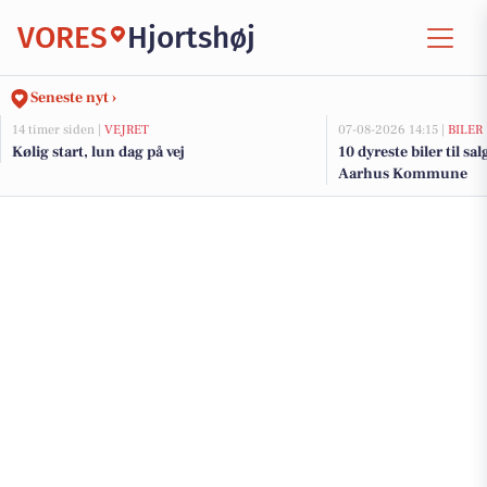
VORES
Hjortshøj
Seneste nyt ›
14 timer siden |
VEJRET
07-08-2026 14:15 |
BILER
Kølig start, lun dag på vej
10 dyreste biler til sa
Aarhus Kommune