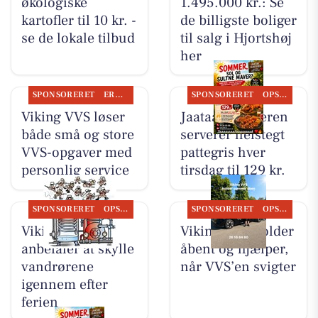
økologiske
1.495.000 kr.: Se
kartofler til 10 kr. -
de billigste boliger
se de lokale tilbud
til salg i Hjortshøj
her
SPONSORERET
ERHVERV
SPONSORERET
OPSLAGSTAVLEN
Viking VVS løser
Jaataak Slagteren
både små og store
serverer helstegt
VVS-opgaver med
pattegris hver
personlig service
tirsdag til 129 kr.
SPONSORERET
OPSLAGSTAVLEN
SPONSORERET
OPSLAGSTAVLEN
Viking VVS
Viking VVS holder
anbefaler at skylle
åbent og hjælper,
vandrørene
når VVS’en svigter
igennem efter
ferien