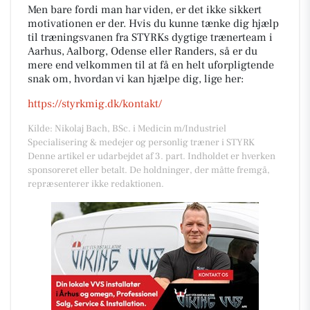
Men bare fordi man har viden, er det ikke sikkert
motivationen er der. Hvis du kunne tænke dig hjælp
til træningsvanen fra STYRKs dygtige trænerteam i
Aarhus, Aalborg, Odense eller Randers, så er du
mere end velkommen til at få en helt uforpligtende
snak om, hvordan vi kan hjælpe dig, lige her:
https://styrkmig.dk/kontakt/
Kilde: Nikolaj Bach, BSc. i Medicin m/Industriel
Specialisering & medejer og personlig træner i STYRK
Denne artikel er udarbejdet af 3. part. Indholdet er hverken
sponsoreret eller betalt. De holdninger, der måtte fremgå,
repræsenterer ikke redaktionen.