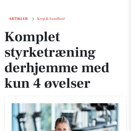
Komplet styrketræning derhjemme med kun 4 øvelser
ARTIKLER
Krop & Sundhed
Komplet
styrketræning
derhjemme med
kun 4 øvelser