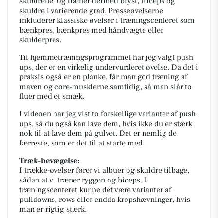
skuldrene, og træner dermed bryst, triceps og
skuldre i varierende grad. Presseøvelserne
inkluderer klassiske øvelser i træningscenteret som
bænkpres, bænkpres med håndvægte eller
skulderpres.
Til hjemmetræningsprogrammet har jeg valgt push
ups, der er en virkelig undervurderet øvelse. Da det i
praksis også er en planke, får man god træning af
maven og core-musklerne samtidig, så man slår to
fluer med et smæk.
I videoen har jeg vist to forskellige varianter af push
ups, så du også kan lave dem, hvis ikke du er stærk
nok til at lave dem på gulvet. Det er nemlig de
færreste, som er det til at starte med.
Træk-bevægelse:
I trække-øvelser fører vi albuer og skuldre tilbage,
sådan at vi træner ryggen og biceps. I
træningscenteret kunne det være varianter af
pulldowns, rows eller endda kropshævninger, hvis
man er rigtig stærk.