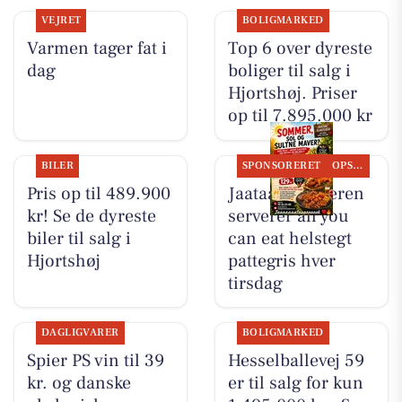
VEJRET
BOLIGMARKED
Varmen tager fat i
Top 6 over dyreste
dag
boliger til salg i
Hjortshøj. Priser
op til 7.895.000 kr
BILER
SPONSORERET
OPSLAGSTAVLEN
Pris op til 489.900
Jaataak Slagteren
kr! Se de dyreste
serverer all you
biler til salg i
can eat helstegt
Hjortshøj
pattegris hver
tirsdag
DAGLIGVARER
BOLIGMARKED
Spier PS vin til 39
Hesselballevej 59
kr. og danske
er til salg for kun