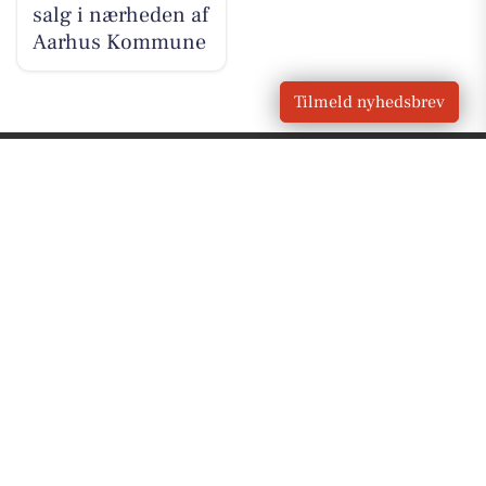
salg i nærheden af
Aarhus Kommune
Tilmeld nyhedsbrev
VORES
Hjortshøj
OM VORES DIGITAL
Om os
For annoncører
Vilkår og Privatlivspolitik