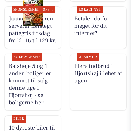
SPONSORERET
OPSLAGSTAVLEN
LOKALT NYT
Jaataak Slagteren
Betaler du for
serverer helstegt
meget for dit
pattegris tirsdag
internet?
fra kl. 16 til 129 kr.
BOLIGMARKED
ALARM112
Balshøje 5 og 1
Flere indbrud i
anden boliger er
Hjortshøj i løbet af
kommet til salg
ugen
denne uge i
Hjortshøj - se
boligerne her.
BILER
10 dyreste biler til