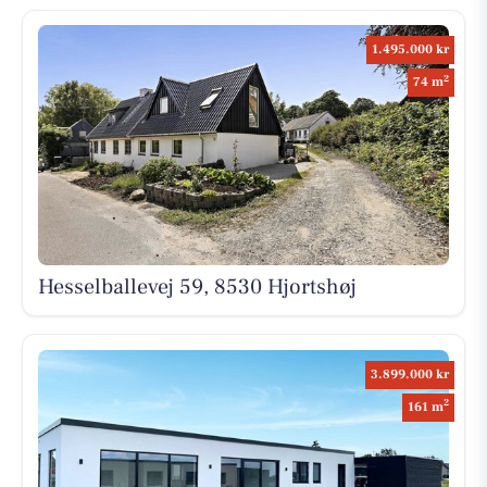
1.495.000 kr
2
74 m
Hesselballevej 59, 8530 Hjortshøj
3.899.000 kr
2
161 m