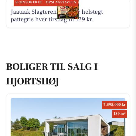
SPONSORERET
OPSLAGSTAVLEN
Jaataak Slagteren serverer helstegt
pattegris hver tirsdag til 129 kr.
BOLIGER TIL SALG I
HJORTSHØJ
7.895.000 kr
2
189 m