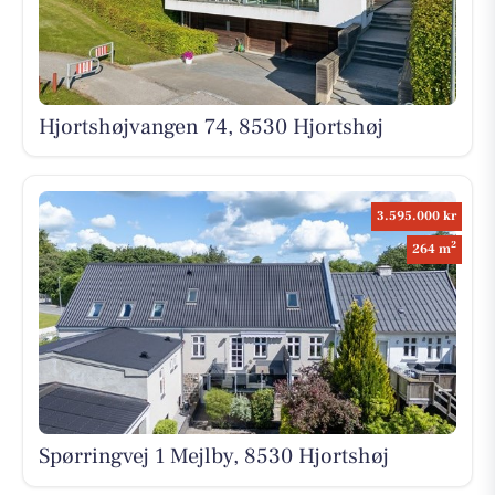
Hjortshøjvangen 74, 8530 Hjortshøj
3.595.000 kr
2
264 m
Spørringvej 1 Mejlby, 8530 Hjortshøj