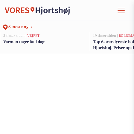
VORES
Hjortshøj
Seneste nyt ›
3 timer siden |
VEJRET
19 timer siden |
BOLIGM
Varmen tager fat i dag
Top 6 over dyreste boli
Hjortshøj. Priser op t