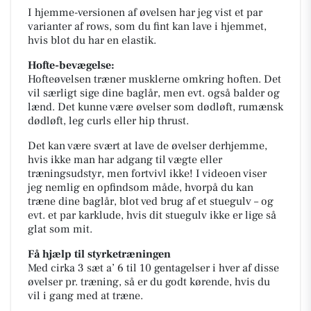
I hjemme-versionen af øvelsen har jeg vist et par
varianter af rows, som du fint kan lave i hjemmet,
hvis blot du har en elastik.
Hofte-bevægelse:
Hofteøvelsen træner musklerne omkring hoften. Det
vil særligt sige dine baglår, men evt. også balder og
lænd. Det kunne være øvelser som dødløft, rumænsk
dødløft, leg curls eller hip thrust.
Det kan være svært at lave de øvelser derhjemme,
hvis ikke man har adgang til vægte eller
træningsudstyr, men fortvivl ikke! I videoen viser
jeg nemlig en opfindsom måde, hvorpå du kan
træne dine baglår, blot ved brug af et stuegulv – og
evt. et par karklude, hvis dit stuegulv ikke er lige så
glat som mit.
Få hjælp til styrketræningen
Med cirka 3 sæt a’ 6 til 10 gentagelser i hver af disse
øvelser pr. træning, så er du godt kørende, hvis du
vil i gang med at træne.