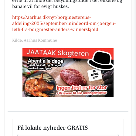
evne til at finde det betydningsfulde i det enkelte og
banale vil for evigt huskes.
https://aarhus.dk/nyt/borgmesterens-
afdeling/2025/september/mindeord-om-joergen-
leth-fra-borgmester-anders-winnerskjold
Kilde: Aarhus Kommune
Få lokale nyheder GRATIS