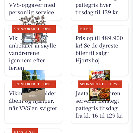
VVS-opgaver med
pattegris hver
personlig service
tirsdag til 129 kr.
SPONSORERET
OPSLAGSTAVLEN
BILER
Viking VVS
Pris op til 489.900
anbefaler at skylle
kr! Se de dyreste
vandrørene
biler til salg i
igennem efter
Hjortshøj
ferien
SPONSORERET
OPSLAGSTAVLEN
SPONSORERET
OPSLAGSTAVLEN
Viking VVS holder
Jaataak Slagteren
åbent og hjælper,
serverer helstegt
når VVS’en svigter
pattegris tirsdag
fra kl. 16 til 129 kr.
LOKALT NYT