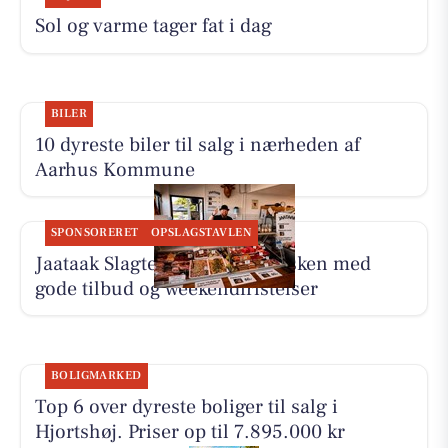
Sol og varme tager fat i dag
BILER
10 dyreste biler til salg i nærheden af
Aarhus Kommune
SPONSORERET
OPSLAGSTAVLEN
Jaataak Slagteren har fyldt disken med
gode tilbud og weekendfristelser
BOLIGMARKED
Top 6 over dyreste boliger til salg i
Hjortshøj. Priser op til 7.895.000 kr