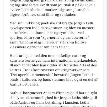
Regensburgsgade, gik på Marselisborg Gymnasium
og tog sine første skridt som journalist på de lokale
aviser. Leth nåede at markere sig som journalist,
digter, forfatter, samt film- og tv-skaber.
Med sin unikke og poetiske stil bragte Jørgen Leth
cykelsporten ind i danske stuer, og blev en mester i
at beskrive det dramatiske og symbolske ved
sporten. Film som "Stjernerne og vandbærerne"
samt "En forårsdag i helvede" står som tidløse
klassikere og vidner om hans talent.
Hans arbejde med den menneskelige natur og
kunstens kerne gav ham international anerkendelse.
Blandt andet blev han ridder af Ordre des Arts et des
Lettres. Trods kontroverser omkring værker som
"Det uperfekte menneske" bevarede Jørgen Leth sin
plads i kulturen, og hans stemme blev også en del af
Aarhus Letbanen.
Aarhus' borgmester Anders Winnerskjold har udtrykt
sin dybe taknemmelighed for Jørgen Leths bidrag til
både Aarhus og hans betydning i kunsten. Leths