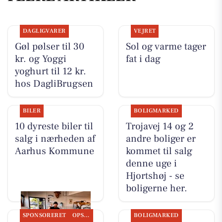
DAGLIGVARER
VEJRET
Gøl pølser til 30
Sol og varme tager
kr. og Yoggi
fat i dag
yoghurt til 12 kr.
hos DagliBrugsen
BILER
BOLIGMARKED
10 dyreste biler til
Trojavej 14 og 2
salg i nærheden af
andre boliger er
Aarhus Kommune
kommet til salg
denne uge i
Hjortshøj - se
boligerne her.
SPONSORERET
OPSLAGSTAVLEN
BOLIGMARKED