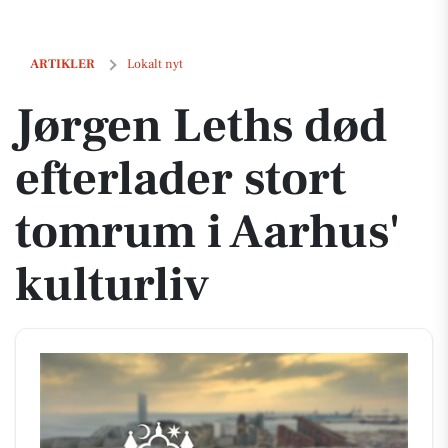
Jørgen Leths død efterlader stort tomrum i Aarhus' kulturliv
ARTIKLER
Lokalt nyt
Jørgen Leths død
efterlader stort
tomrum i Aarhus'
kulturliv