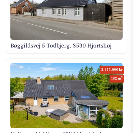
Bøggildsvej 5 Todbjerg, 8530 Hjortshøj
3.475.000 kr
2
182 m