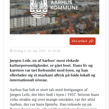
Del artikel
Tirsdag d. 30. sep. 2025 - kl. 10:26
Jørgen Leth, en af Aarhus' mest elskede
kulturpersonligheder, er gået bort. Hans liv og
karriere var tæt forbundet med byen, og han
efterlader sig et markant aftryk på både lokalt og
internationalt niveau.
Aarhus har lidt et stort tab med bortgangen af
Jørgen Leth, der blev født i byen i 1937. Selvom hans
virke strakte sig over mange områder, var det altid
Aarhus, der var hans hjemby. Han voksede op på