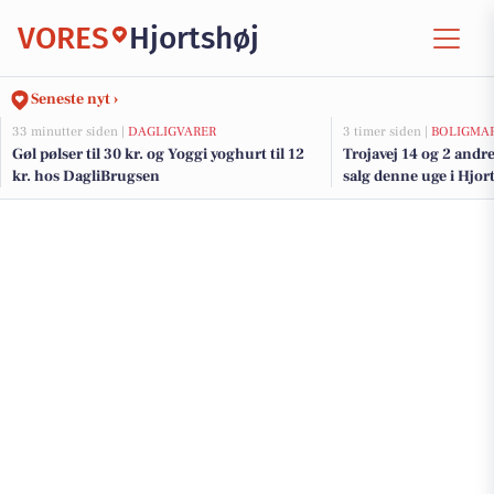
VORES
Hjortshøj
Seneste nyt ›
33 minutter siden |
DAGLIGVARER
3 timer siden |
BOLIGMA
Gøl pølser til 30 kr. og Yoggi yoghurt til 12
Trojavej 14 og 2 andre
kr. hos DagliBrugsen
salg denne uge i Hjort
her.