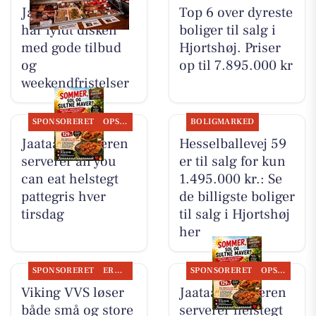
Jaataak Slagteren
Top 6 over dyreste
har fyldt disken
boliger til salg i
med gode tilbud
Hjortshøj. Priser
og
op til 7.895.000 kr
weekendfristelser
SPONSORERET
OPSLAGSTAVLEN
BOLIGMARKED
Jaataak Slagteren
Hesselballevej 59
serverer all you
er til salg for kun
can eat helstegt
1.495.000 kr.: Se
pattegris hver
de billigste boliger
tirsdag
til salg i Hjortshøj
her
SPONSORERET
ERHVERV
SPONSORERET
OPSLAGSTAVLEN
Viking VVS løser
Jaataak Slagteren
både små og store
serverer helstegt