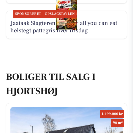
SPONSORERET
OPSLAGSTAVLEN
Jaataak Slagteren serverer all you can eat
helstegt pattegris hver tirsdag
BOLIGER TIL SALG I
HJORTSHØJ
1.499.000 kr
2
96 m