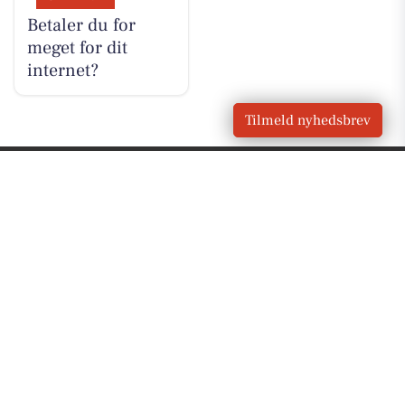
Betaler du for
meget for dit
internet?
Tilmeld nyhedsbrev
VORES
Hjortshøj
OM VORES DIGITAL
Om os
For annoncører