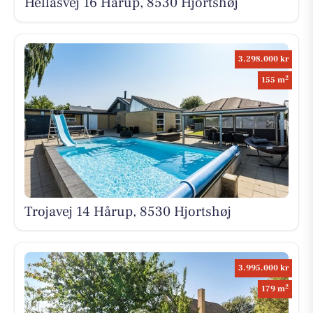
Hellasvej 16 Hårup, 8530 Hjortshøj
3.298.000 kr
2
155 m
Trojavej 14 Hårup, 8530 Hjortshøj
3.995.000 kr
2
179 m