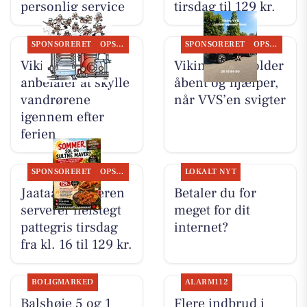
personlig service
tirsdag til 129 kr.
SPONSORERET
OPSLAGSTAVLEN
SPONSORERET
OPSLAGSTAVLEN
Viking VVS
Viking VVS holder
anbefaler at skylle
åbent og hjælper,
vandrørene
når VVS’en svigter
igennem efter
ferien
SPONSORERET
OPSLAGSTAVLEN
LOKALT NYT
Jaataak Slagteren
Betaler du for
serverer helstegt
meget for dit
pattegris tirsdag
internet?
fra kl. 16 til 129 kr.
BOLIGMARKED
ALARM112
Balshøje 5 og 1
Flere indbrud i