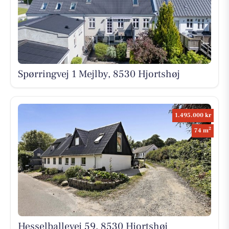
Spørringvej 1 Mejlby, 8530 Hjortshøj
1.495.000 kr
2
74 m
Hesselballevej 59, 8530 Hjortshøj