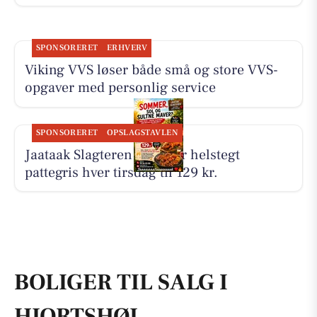
SPONSORERET
ERHVERV
Viking VVS løser både små og store VVS-
opgaver med personlig service
SPONSORERET
OPSLAGSTAVLEN
Jaataak Slagteren serverer helstegt
pattegris hver tirsdag til 129 kr.
BOLIGER TIL SALG I
HJORTSHØJ