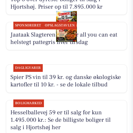
Hjortshøj. Priser op til 7.895.000 kr
SPONSORERET
OPSLAGSTAVLEN
Jaataak Slagteren serverer all you can eat
helstegt pattegris hver tirsdag
DAGLIGVARER
Spier PS vin til 39 kr. og danske økologiske
kartofler til 10 kr. - se de lokale tilbud
BOLIGMARKED
Hesselballevej 59 er til salg for kun
1.495.000 kr.: Se de billigste boliger til
salg i Hjortshøj her