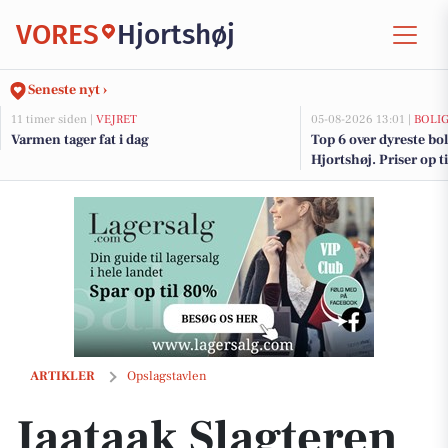
VORES
Hjortshøj
Seneste nyt ›
11 timer siden |
VEJRET
05-08-2026 13:01 |
BOLI
Varmen tager fat i dag
Top 6 over dyreste boli
Hjortshøj. Priser op t
Jaataak Slagteren serverer helstegt pattegris i gårdhaven for 129 kr.
ARTIKLER
Opslagstavlen
Jaataak Slagteren