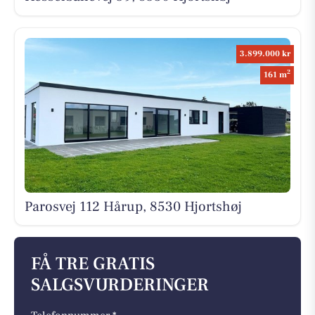
3.899.000 kr
2
161 m
Parosvej 112 Hårup, 8530 Hjortshøj
FÅ TRE GRATIS
SALGSVURDERINGER