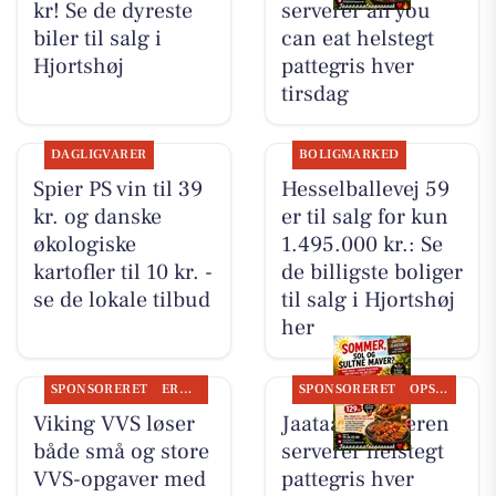
kr! Se de dyreste
serverer all you
biler til salg i
can eat helstegt
Hjortshøj
pattegris hver
tirsdag
DAGLIGVARER
BOLIGMARKED
Spier PS vin til 39
Hesselballevej 59
kr. og danske
er til salg for kun
økologiske
1.495.000 kr.: Se
kartofler til 10 kr. -
de billigste boliger
se de lokale tilbud
til salg i Hjortshøj
her
SPONSORERET
ERHVERV
SPONSORERET
OPSLAGSTAVLEN
Viking VVS løser
Jaataak Slagteren
både små og store
serverer helstegt
VVS-opgaver med
pattegris hver