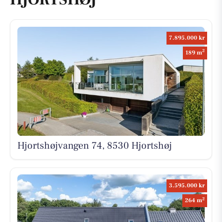
7.895.000 kr
2
189 m
Hjortshøjvangen 74, 8530 Hjortshøj
3.595.000 kr
2
264 m