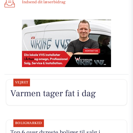
Indsend dit læserbidrag
VEJRET
Varmen tager fat i dag
BOLIGMARKED
Top 6 over dyreste boliger til salg i