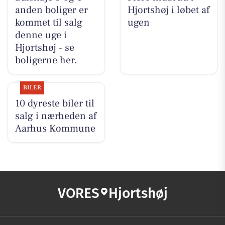
anden boliger er
Hjortshøj i løbet af
kommet til salg
ugen
denne uge i
Hjortshøj - se
boligerne her.
BILER
10 dyreste biler til
salg i nærheden af
Aarhus Kommune
VORES
Hjortshøj