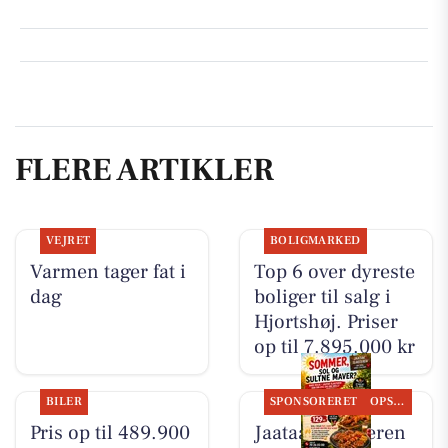
FLERE ARTIKLER
VEJRET
BOLIGMARKED
Varmen tager fat i
Top 6 over dyreste
dag
boliger til salg i
Hjortshøj. Priser
op til 7.895.000 kr
BILER
SPONSORERET
OPSLAGSTAVLEN
Pris op til 489.900
Jaataak Slagteren