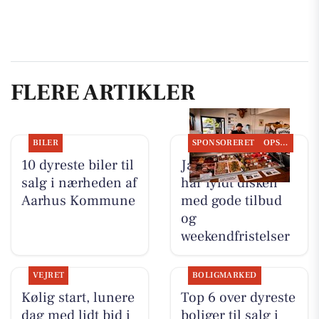
FLERE ARTIKLER
BILER
SPONSORERET
OPSLAGSTAVLEN
10 dyreste biler til
Jaataak Slagteren
salg i nærheden af
har fyldt disken
Aarhus Kommune
med gode tilbud
og
weekendfristelser
VEJRET
BOLIGMARKED
Kølig start, lunere
Top 6 over dyreste
dag med lidt bid i
boliger til salg i