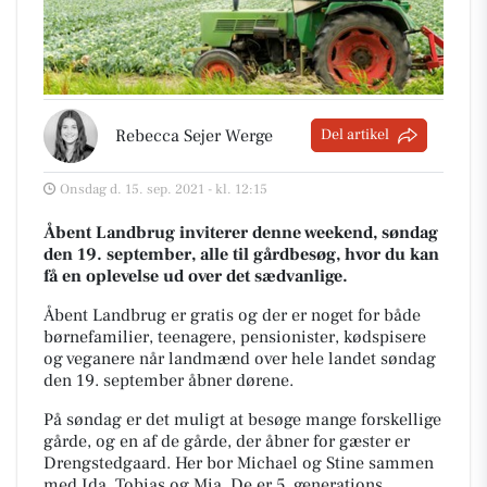
Rebecca Sejer Werge
Del artikel
Onsdag d. 15. sep. 2021 - kl. 12:15
Åbent Landbrug inviterer denne weekend, søndag
den 19. september, alle til gårdbesøg, hvor du kan
få en oplevelse ud over det sædvanlige.
Åbent Landbrug er gratis og der er noget for både
børnefamilier, teenagere, pensionister, kødspisere
og veganere når landmænd over hele landet søndag
den 19. september åbner dørene.
På søndag er det muligt at besøge mange forskellige
gårde, og en af de gårde, der åbner for gæster er
Drengstedgaard. Her bor Michael og Stine sammen
med Ida, Tobias og Mia. De er 5. generations