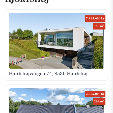
7.895.000 kr
2
189 m
Hjortshøjvangen 74, 8530 Hjortshøj
3.595.000 kr
2
264 m