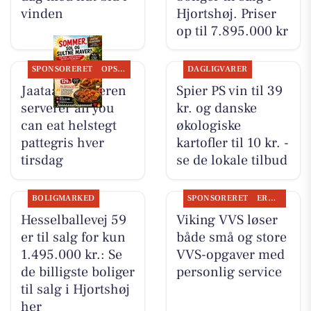
vinden
Hjortshøj. Priser
op til 7.895.000 kr
SPONSORERET
OPSLAGSTAVLEN
DAGLIGVARER
Jaataak Slagteren
Spier PS vin til 39
serverer all you
kr. og danske
can eat helstegt
økologiske
pattegris hver
kartofler til 10 kr. -
tirsdag
se de lokale tilbud
BOLIGMARKED
SPONSORERET
ERHVERV
Hesselballevej 59
Viking VVS løser
er til salg for kun
både små og store
1.495.000 kr.: Se
VVS-opgaver med
de billigste boliger
personlig service
til salg i Hjortshøj
her