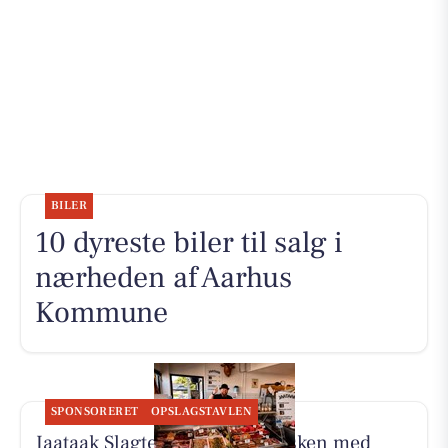
BILER
10 dyreste biler til salg i
nærheden af Aarhus
Kommune
SPONSORERET
OPSLAGSTAVLEN
Jaataak Slagteren har fyldt disken med