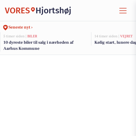
VORES
Hjortshøj
Seneste nyt ›
5 timer siden |
BILER
14 timer siden |
VEJRET
10 dyreste biler til salg i nærheden af
Kølig start, lunere da
Aarhus Kommune