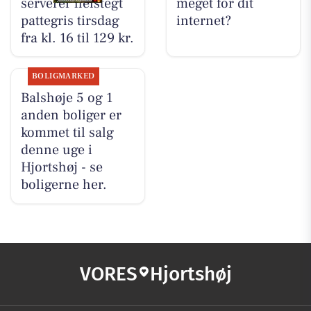
serverer helstegt
meget for dit
pattegris tirsdag
internet?
fra kl. 16 til 129 kr.
BOLIGMARKED
Balshøje 5 og 1
anden boliger er
kommet til salg
denne uge i
Hjortshøj - se
boligerne her.
VORES
Hjortshøj