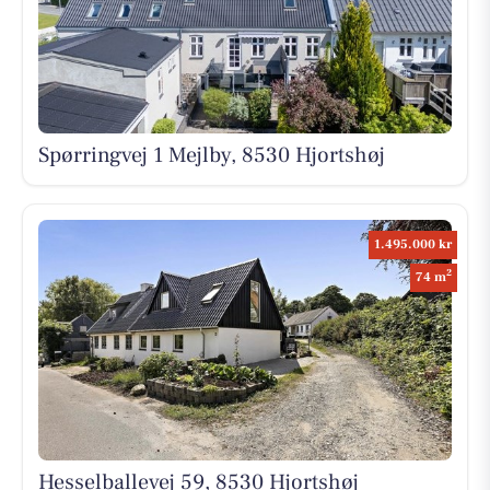
Spørringvej 1 Mejlby, 8530 Hjortshøj
1.495.000 kr
2
74 m
Hesselballevej 59, 8530 Hjortshøj