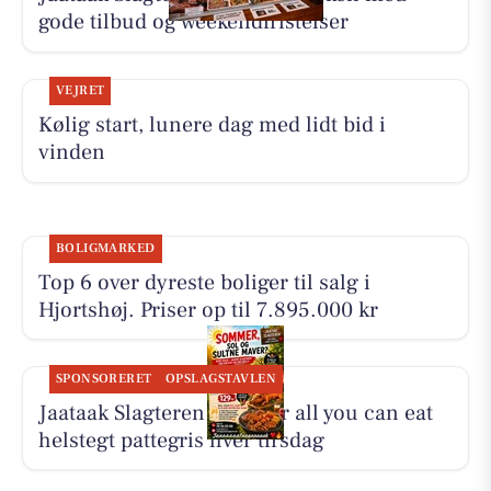
gode tilbud og weekendfristelser
VEJRET
Kølig start, lunere dag med lidt bid i
vinden
BOLIGMARKED
Top 6 over dyreste boliger til salg i
Hjortshøj. Priser op til 7.895.000 kr
SPONSORERET
OPSLAGSTAVLEN
Jaataak Slagteren serverer all you can eat
helstegt pattegris hver tirsdag