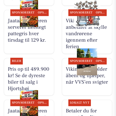
SPONSORERET
OPSLAGSTAVLEN
SPONSORERET
OPSLAGSTAVLEN
Jaataak Slagteren
Viking VVS
serverer helstegt
anbefaler at skylle
pattegris hver
vandrørene
tirsdag til 129 kr.
igennem efter
ferien
BILER
SPONSORERET
OPSLAGSTAVLEN
Pris op til 489.900
Viking VVS holder
kr! Se de dyreste
åbent og hjælper,
biler til salg i
når VVS’en svigter
Hjortshøj
SPONSORERET
OPSLAGSTAVLEN
LOKALT NYT
Jaataak Slagteren
Betaler du for