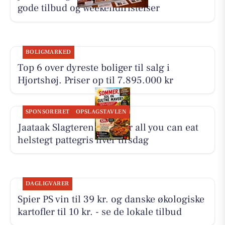
gode tilbud og weekendfristelser
BOLIGMARKED
Top 6 over dyreste boliger til salg i
Hjortshøj. Priser op til 7.895.000 kr
SPONSORERET
OPSLAGSTAVLEN
Jaataak Slagteren serverer all you can eat
helstegt pattegris hver tirsdag
DAGLIGVARER
Spier PS vin til 39 kr. og danske økologiske
kartofler til 10 kr. - se de lokale tilbud