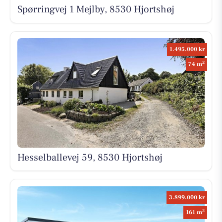
Spørringvej 1 Mejlby, 8530 Hjortshøj
1.495.000 kr
2
74 m
Hesselballevej 59, 8530 Hjortshøj
3.899.000 kr
2
161 m