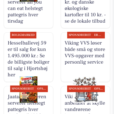
serverer all you
kr. og danske
can eat helstegt
økologiske
pattegris hver
kartofler til 10 kr. -
tirsdag
se de lokale tilbud
BOLIGMARKED
SPONSORERET
ERHVERV
Hesselballevej 59
Viking VVS løser
er til salg for kun
både små og store
1.495.000 kr.: Se
VVS-opgaver med
de billigste boliger
personlig service
til salg i Hjortshøj
her
SPONSORERET
OPSLAGSTAVLEN
SPONSORERET
OPSLAGSTAVLEN
Jaataak Slagteren
Viking VVS
serverer helstegt
anbefaler at skylle
pattegris hver
vandrørene