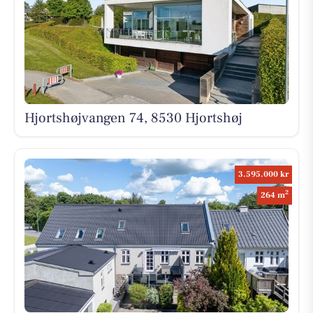
Hjortshøjvangen 74, 8530 Hjortshøj
3.595.000 kr
2
264 m