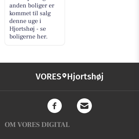
anden boliger er
kommet til salg
denne uge i
Hjortshøj - se
boligerne her.
VORES
Hjortshøj
OM VORES DIGITAL