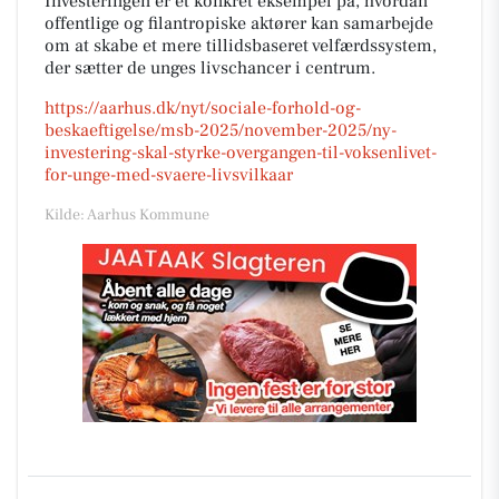
Investeringen er et konkret eksempel på, hvordan
offentlige og filantropiske aktører kan samarbejde
om at skabe et mere tillidsbaseret velfærdssystem,
der sætter de unges livschancer i centrum.
https://aarhus.dk/nyt/sociale-forhold-og-
beskaeftigelse/msb-2025/november-2025/ny-
investering-skal-styrke-overgangen-til-voksenlivet-
for-unge-med-svaere-livsvilkaar
Kilde: Aarhus Kommune