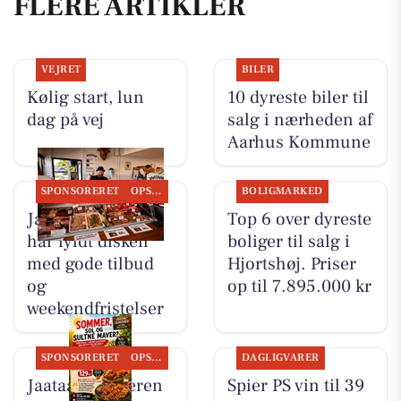
FLERE ARTIKLER
VEJRET
BILER
Kølig start, lun
10 dyreste biler til
dag på vej
salg i nærheden af
Aarhus Kommune
SPONSORERET
OPSLAGSTAVLEN
BOLIGMARKED
Jaataak Slagteren
Top 6 over dyreste
har fyldt disken
boliger til salg i
med gode tilbud
Hjortshøj. Priser
og
op til 7.895.000 kr
weekendfristelser
SPONSORERET
OPSLAGSTAVLEN
DAGLIGVARER
Jaataak Slagteren
Spier PS vin til 39