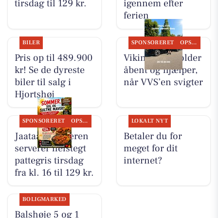
tirsdag til 129 kr.
igennem efter
ferien
BILER
SPONSORERET
OPSLAGSTAVLEN
Pris op til 489.900
Viking VVS holder
kr! Se de dyreste
åbent og hjælper,
biler til salg i
når VVS’en svigter
Hjortshøj
SPONSORERET
OPSLAGSTAVLEN
LOKALT NYT
Jaataak Slagteren
Betaler du for
serverer helstegt
meget for dit
pattegris tirsdag
internet?
fra kl. 16 til 129 kr.
BOLIGMARKED
Balshøje 5 og 1