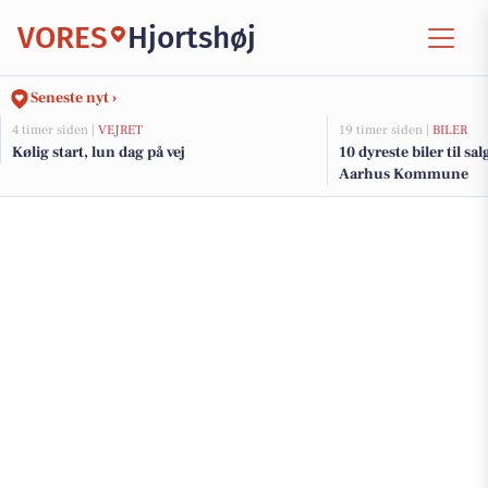
VORES
Hjortshøj
Seneste nyt ›
4 timer siden |
VEJRET
19 timer siden |
BILER
Kølig start, lun dag på vej
10 dyreste biler til sa
Aarhus Kommune