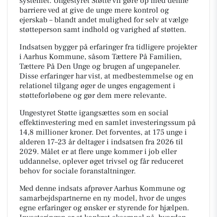
systemet. Ungestyret Støtte vil gøre op med denne
barriere ved at give de unge mere kontrol og
ejerskab – blandt andet mulighed for selv at vælge
støtteperson samt indhold og varighed af støtten.
Indsatsen bygger på erfaringer fra tidligere projekter
i Aarhus Kommune, såsom Tættere På Familien,
Tættere På Den Unge og brugen af ungepaneler.
Disse erfaringer har vist, at medbestemmelse og en
relationel tilgang øger de unges engagement i
støtteforløbene og gør dem mere relevante.
Ungestyret Støtte igangsættes som en social
effektinvestering med en samlet investeringssum på
14,8 millioner kroner. Det forventes, at 175 unge i
alderen 17–23 år deltager i indsatsen fra 2026 til
2029. Målet er at flere unge kommer i job eller
uddannelse, oplever øget trivsel og får reduceret
behov for sociale foranstaltninger.
Med denne indsats afprøver Aarhus Kommune og
samarbejdspartnerne en ny model, hvor de unges
egne erfaringer og ønsker er styrende for hjælpen.