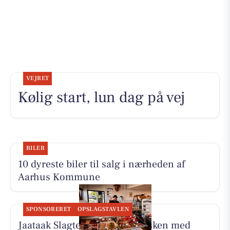
VEJRET
Kølig start, lun dag på vej
BILER
10 dyreste biler til salg i nærheden af
Aarhus Kommune
SPONSORERET
OPSLAGSTAVLEN
Jaataak Slagteren har fyldt disken med